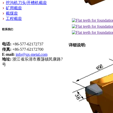
挖沟机刀头|开槽机截齿
矿用截齿
截煤齿
工程截齿
联系我们
电话:
+86-577-62172737
详细说明:
传真:
+86-577-62172700
E-mail:
info@qx-metal.com
地址:
浙江省乐清市雁荡镇民康路7
号