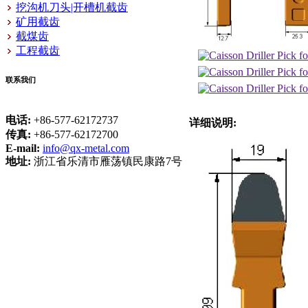
挖沟机刀头|开槽机截齿
矿用截齿
截煤齿
工程截齿
联系我们
电话:
+86-577-62172737
详细说明:
传真:
+86-577-62172700
E-mail:
info@qx-metal.com
地址:
浙江省乐清市雁荡镇民康路7号